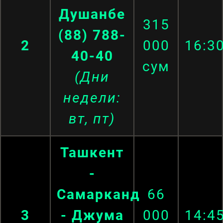
Душанбе
315
(88) 788-
2
000
16:3
40-40
сум
(Дни
недели:
вт, пт)
Ташкент
-
Самарканд
66
3
- Джума
000
14:4